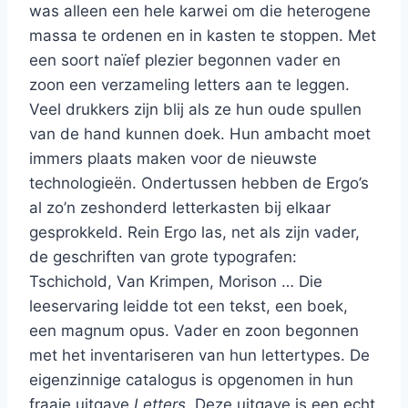
was alleen een hele karwei om die heterogene
massa te ordenen en in kasten te stoppen. Met
een soort naïef plezier begonnen vader en
zoon een verzameling letters aan te leggen.
Veel drukkers zijn blij als ze hun oude spullen
van de hand kunnen doek. Hun ambacht moet
immers plaats maken voor de nieuwste
technologieën. Ondertussen hebben de Ergo’s
al zo’n zeshonderd letterkasten bij elkaar
gesprokkeld. Rein Ergo las, net als zijn vader,
de geschriften van grote typografen:
Tschichold, Van Krimpen, Morison … Die
leeservaring leidde tot een tekst, een boek,
een magnum opus. Vader en zoon begonnen
met het inventariseren van hun lettertypes. De
eigenzinnige catalogus is opgenomen in hun
fraaie uitgave
Letters
. Deze uitgave is een echt