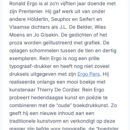
RonaId Ergo is al zo’n vijftien jaar doende met
zijn Prentenier. Hij gaf werk uit van onder
andere Hölderlin, Seuphor en Seifert en
Vlaamse dichters als J.L. De BeIder, Wies
Moens en Jo Gisekin. De gedichten of het
proza worden geïllustreerd met grafiek. De
oplagen schommelen tussen de tien en dertig
exemplaren. Rein Ergo is nog een prille
typograaf-drukker en heeft nog niet zoveel
druksels uitgegeven met zijn
Ergo Pers
. Hij
realiseerde onlangs een mooi boekje met
kunstenaar Thierry De Cordier. Rein Ergo
probeert hedendaagse kunst en poëzie te
combineren met de “oude” boekdrukkunst. Zo
geeft hij een nieuwe inhoud aan een
traditionele kunstvorm en verkondigt op deze
manier zijn liefde voor typografie, de “hoedster