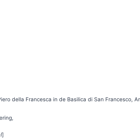
Piero della Francesca in de Basilica di San Francesco, A
ering,
l
]