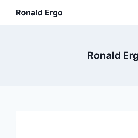
Doorgaan
Ronald Ergo
naar
inhoud
Ronald Erg